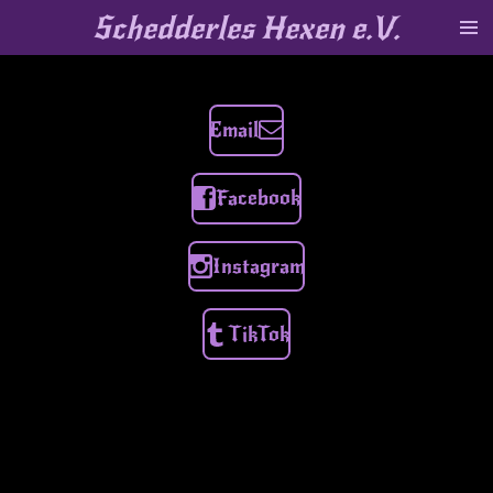
Schedderles Hexen e.V.
Zum
Hauptinhalt
springen
Email
Facebook
Instagram
TikTok