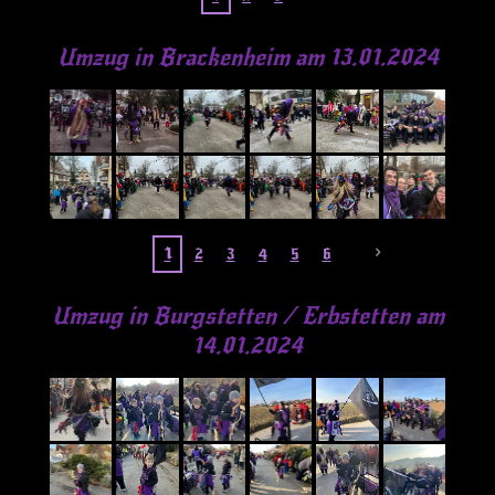
Umzug in Brackenheim am 13.01.2024
1
2
3
4
5
6
Umzug in Burgstetten / Erbstetten am
14.01.2024