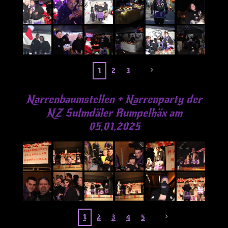
1
2
3
Narrenbaumstellen
+
Narrenparty der
NZ Sulmdäler Rumpelhäx am
05.01.2025
1
2
3
4
5