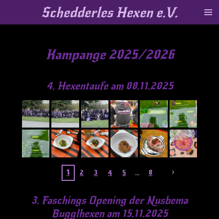
Schedderles Hexen e.V.
Zum
Hauptinhalt
springen
Kampange 2025/2026
4. Hexentaufe am 08.11.2025
1
2
3
4
5
8
3. Faschings Opening der Nusbema
Bugglhexen am 15.11.2025