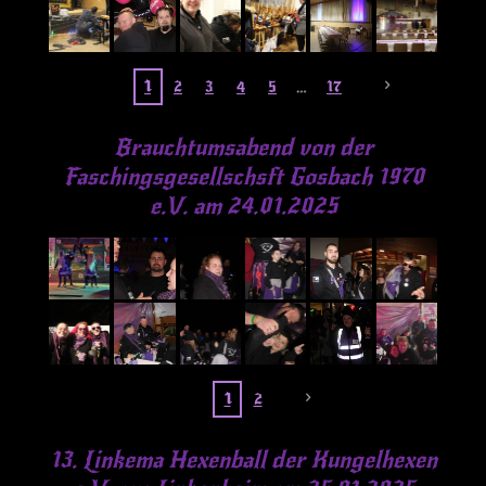
1
2
3
4
5
17
Brauchtumsabend von der
Faschingsgesellschsft Gosbach 1970
e.V. am 24.01.2025
1
2
13. Linkema Hexenball der Kungelhexen