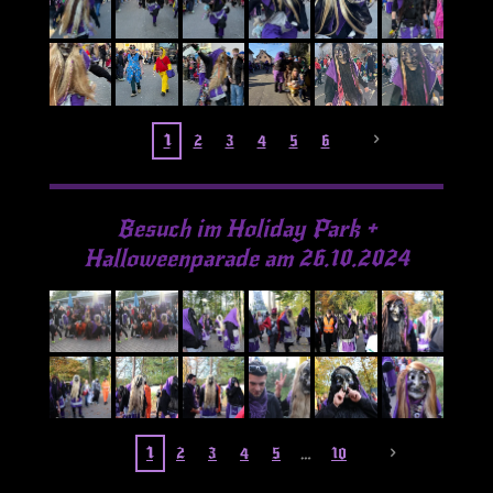
1
2
3
4
5
6
Besuch im Holiday Park +
Halloweenparade am 26.10.2024
1
2
3
4
5
10