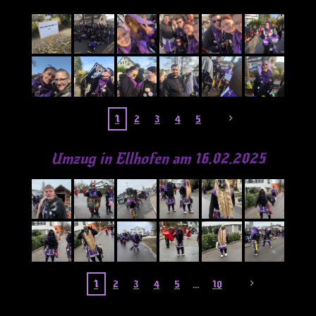
1
2
3
4
5
Umzug in Ellhofen am 16.02.2025
1
2
3
4
5
10