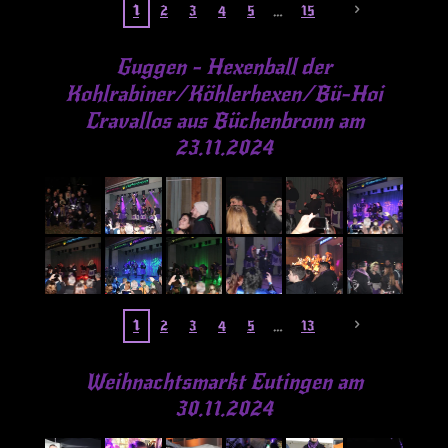
1
2
3
4
5
15
Guggen - Hexenball der
Kohlrabiner/Köhlerhexen/Bü-Hoi
Cravallos aus Büchenbronn am
23.11.2024
1
2
3
4
5
13
Weihnachtsmarkt Eutingen am
30.11.2024