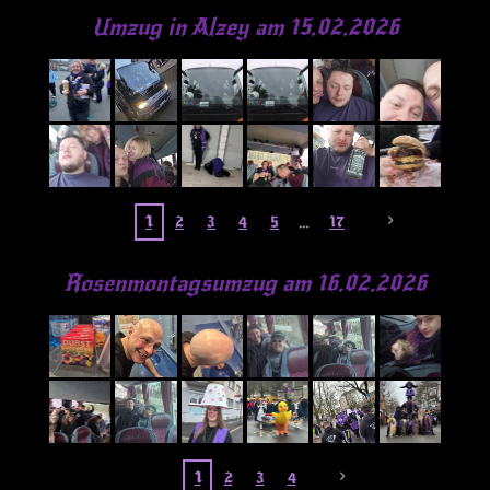
Umzug in Alzey am 15.02.2026
1
2
3
4
5
17
Rosenmontagsumzug am 16.02.2026
1
2
3
4