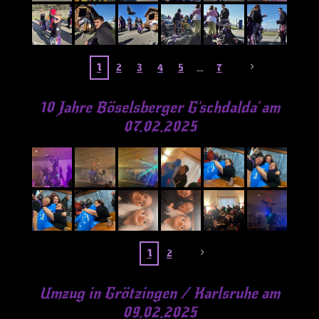
1
2
3
4
5
7
10 Jahre Böselsberger G'schdalda' am
07.02.2025
1
2
Umzug in Grötzingen / Karlsruhe am
09.02.2025