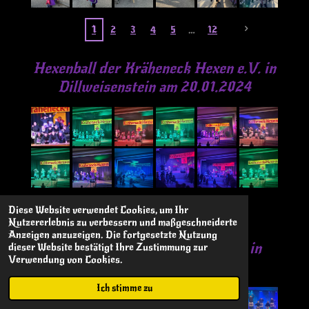
1
2
3
4
5
12
Hexenball der
Kräheneck Hexen e.V. in
Dillweisenstein am 20.01.2024
1
2
3
4
Diese Website verwendet Cookies, um Ihr
Nutzererlebnis zu verbessern und maßgeschneiderte
Anzeigen anzuzeigen. Die fortgesetzte Nutzung
Hexenball der Kungelhexen e.V. in
dieser Website bestätigt Ihre Zustimmung zur
Verwendung von Cookies.
Linkenheim am 27.01.2024
Ich stimme zu