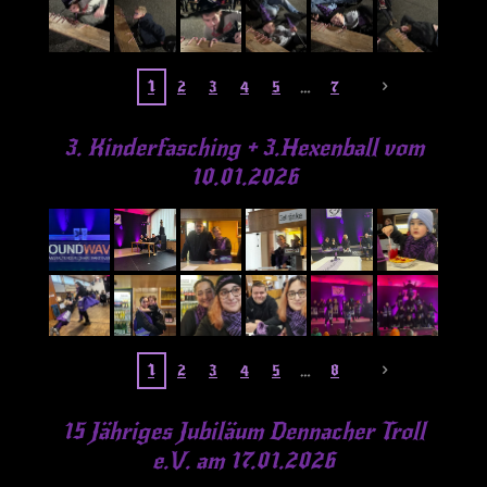
1
2
3
4
5
7
3. Kinderfasching + 3.Hexenball vom
10.01.2026
1
2
3
4
5
8
15 Jähriges Jubiläum Dennacher Troll
e.V. am 17.01.2026