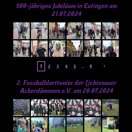
500-jähriges Jubiläum in Eutingen am
21.07.2024
1
2
3
4
5
8
2. Fussballdarttunier der Lichtenauer
Acherdämonen e.V. am 20.07.2024