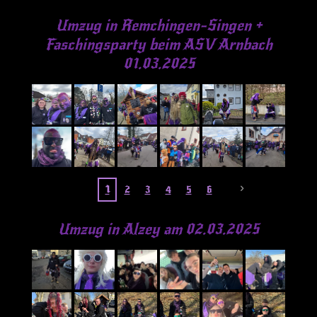
Umzug in Remchingen-Singen +
Faschingsparty beim ASV Arnbach
01.03.2025
1
2
3
4
5
6
Umzug in Alzey am 02.03.2025