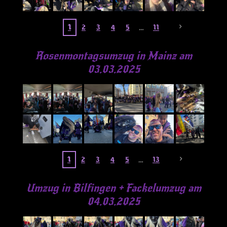
1
2
3
4
5
11
Rosenmontagsumzug in Mainz am
03.03.2025
1
2
3
4
5
13
Umzug in Bilfingen + Fackelumzug am
04.03.2025