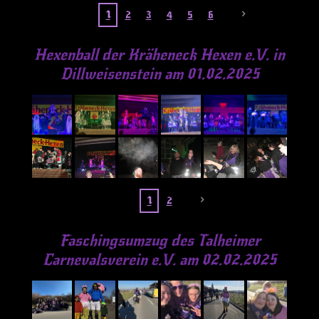
1
2
3
4
5
6
Hexenball der Kräheneck Hexen e.V. in
Dillweisenstein am 01.02.2025
1
2
Faschingsumzug des Talheimer
Carnevalsverein e.V. am 02.02.2025