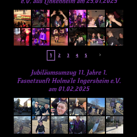
e.V. aus Linkenheim am 25.01.2025
1
2
3
4
5
Jubiläumsumzug 11. Jahre
1.
Fasnetzunft Holma'le Ingersheim e.V.
am 01.02.2025