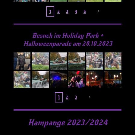
1
2
3
4
5
Besuch im Holiday Park +
Halloweenparade am 28.10.2023
1
2
3
Kampange 2023/2024